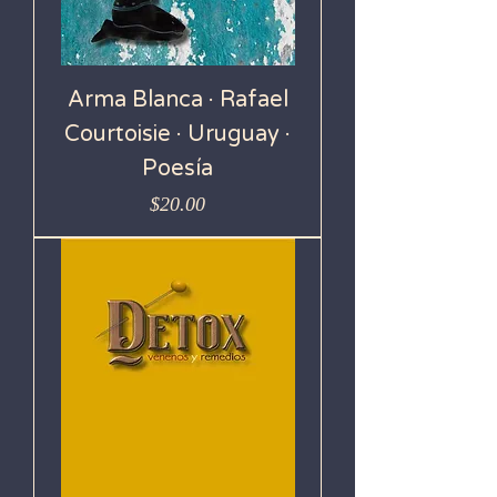
Arma Blanca · Rafael
Courtoisie · Uruguay ·
Poesía
Precio
$20.00