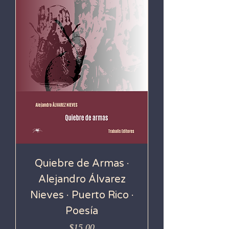
Quiebre de Armas ·
Alejandro Álvarez
Nieves · Puerto Rico ·
Poesía
Precio
$15.00