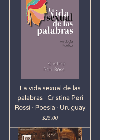
La vida sexual de las
palabras · Cristina Peri
Rossi · Poesía · Uruguay
Precio
$25.00