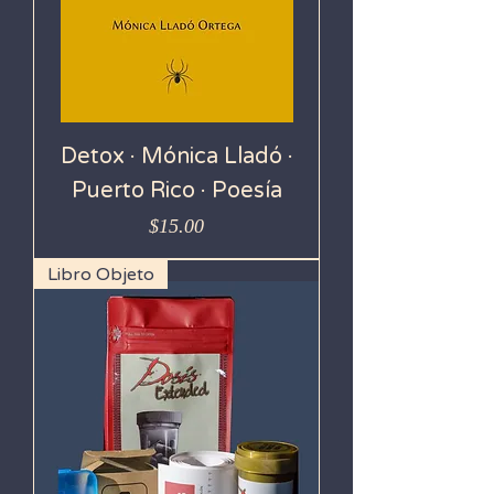
Detox · Mónica Lladó ·
Puerto Rico · Poesía
Precio
$15.00
Libro Objeto