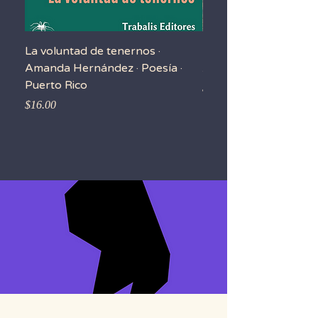
La voluntad de tenernos ·
Larga Jornada en el t
Amanda Hernández · Poesía ·
Amarilis Tavárez-Vale
Puerto Rico
Precio
$18.00
Precio
$16.00