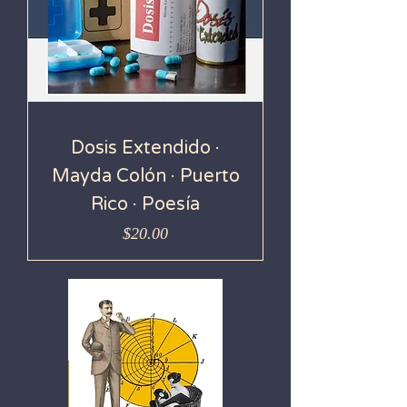
Dosis Extendido ·
Mayda Colón · Puerto
Rico · Poesía
Precio
$20.00