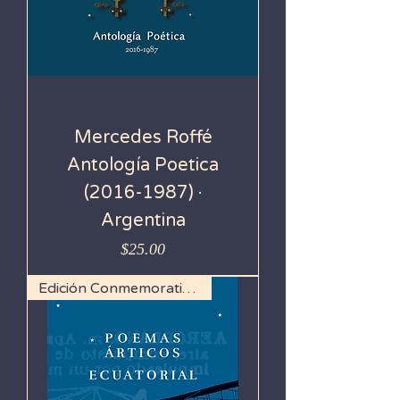
Mercedes Roffé
Antología Poetica
(2016-1987) ·
Argentina
Precio
$25.00
Edición Conmemorativa 100 años