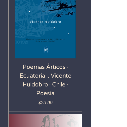
Poemas Árticos ·
Ecuatorial . Vicente
Huidobro · Chile ·
Poesía
Precio
$25.00