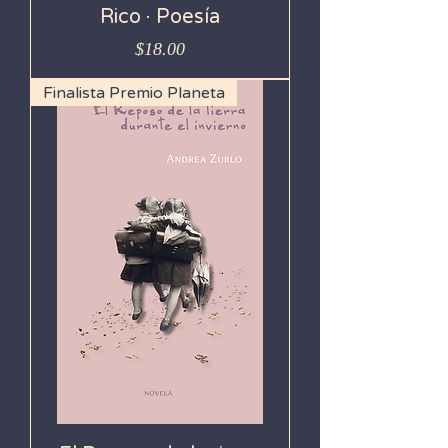
Rico · Poesía
Precio
$18.00
Finalista Premio Planeta