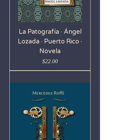
La Patografía · Ángel
Lozada · Puerto Rico ·
Novela
Precio
$22.00