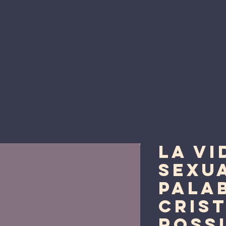
rería
Últimas Publicaciones
En la Impren
La vi
sexua
palab
Crist
Rossi