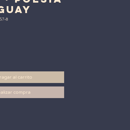
uguay
57-8
agar al carrito
alizar compra