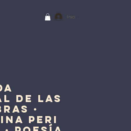
Iniciar sesión
ta
Más
da
l de las
ras ·
ina Peri
 · Poesía