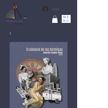
Iniciar sesión
ME
NU