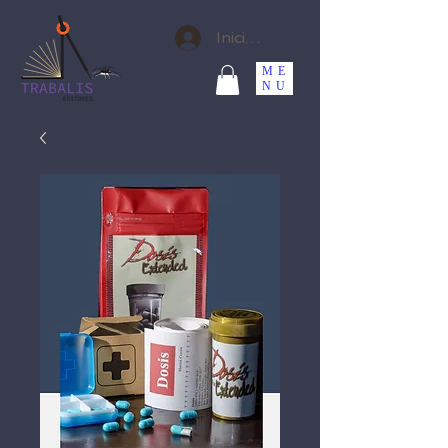
Iniciar sesión
ME
NU