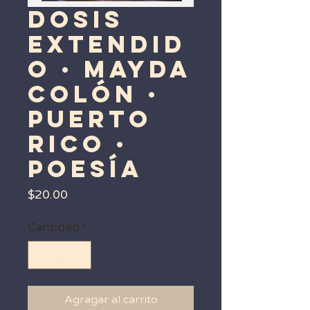
Dosis
Extendid
o · Mayda
Colón ·
Puerto
Rico ·
Poesía
Precio
$20.00
Cantidad
*
Agragar al carrito