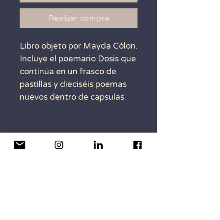
Realizar compra
Libro objeto por Mayda Cólon.
Incluye el poemario Dosis que
continúa en un frasco de
pastillas y dieciséis poemas
nuevos dentro de capsulas.
CONTACTO
para contactarnos escribe a:
trabalis.editores@gmail.
com